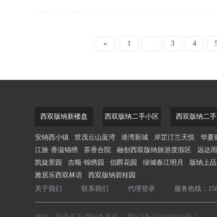
枫核心片区，左邻4A级
选择丰富，酒店托管投
«
1
2
3
4
西双版纳新楼盘
西双版纳二手小区
西双版纳二手
安纳西小镇
世茂云山蓝湾
港湾新城
岸芷汀兰天悦
华夏
江旅·香溢锦绣
茶香合院
融创西双版纳旅游度假区
远达
凯旋景园
吉顺·锦绣园
伯爵花园
绿城春江明月
版纳上品
雅居乐西双林语
西双版纳碧桂园
关于我们
联系我们
代理登录
服务热线：1589
地址：易居天下 网站备案号：
冀ICP备2021009318号-1