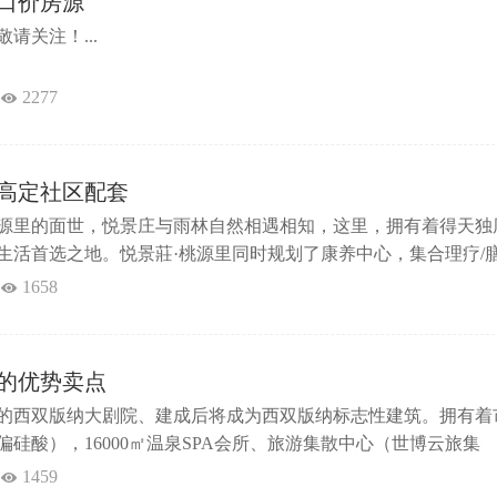
口价房源
请关注！...
2277
高定社区配套
源里的面世，悦景庄与雨林自然相遇相知，这里，拥有着得天独
生活首选之地。悦景莊·桃源里同时规划了康养中心，集合理疗/膳
系，只为给予每位游者与家人更加周至的照顾。桃源里风荷洋房
1658
活配套已实景呈现，六大功能会所设计，赋予社区生活丰盛底色。星
泡池、儿童戏水为一体，全年恒温，倾心畅游；生活艺术馆—...
的优势卖点
的西双版纳大剧院、建成后将成为西双版纳标志性建筑。拥有着
硅酸），16000㎡温泉SPA会所、旅游集散中心（世博云旅集
、五星级酒店集群。项目卖点玖沐雨林位于国家级旅游度假区-
1459