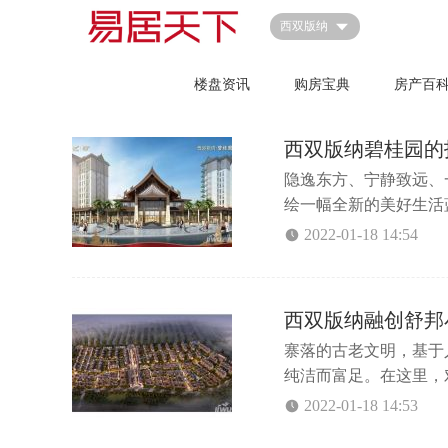
首页
西双版纳
全部
楼盘资讯
购房宝典
房产百
西双版纳碧桂园的
隐逸东方、宁静致远、
绘一幅全新的美好生活
旅居时代而来。1、版纳
2022-01-18 14:54
洒机场（规划升级为4
价版纳起步，投资蓝海，
西双版纳融创舒邦
寨落的古老文明，基于
纯洁而富足。在这里，
明上河图，舒邦小镇如诗
2022-01-18 14:53
了解更多相关资讯，敬请