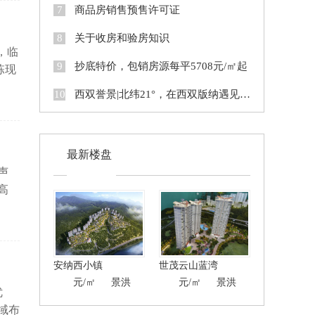
7
商品房销售预售许可证
8
关于收房和验房知识
，临
9
抄底特价，包销房源每平5708元/㎡起
栋现
区
10
西双誉景|北纬21°，在西双版纳遇见品质旅居生活
最新楼盘
声
高
熙凤
万亩
大家
安纳西小镇
世茂云山蓝湾
9500
元/㎡
景洪
8000
元/㎡
景洪
优
域布