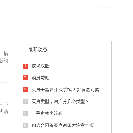
登录
/
注册
最新动态
，描
版纳
1
按揭成数
级嘎
房
2
购房贷款
3
买房子需要什么手续？ 如何签订购房合同 ？
4
买房类型，房产分几个类型？
内心
式清
5
二手房购房流程
。想
6
购房合同备案查询四大注意事项