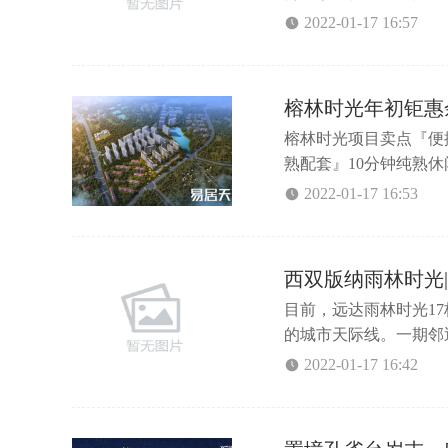
置低层住宅，在中间平
2022-01-17 16:57
形成组团层次，形成了
注！...
榕林时光年初钜惠
榕林时光项目卖点『便
熟配套』10分钟纯熟
团，祥滨集团联合打造
2022-01-17 16:53
质服务『智慧社区』健
堂、会客厅、棋牌室、
西双版纳雨林时光
目前，远达雨林时光1
的城市天际线。一期邻
良好的面貌，丰富的知
2022-01-17 16:42
居生活新境界。远达雨
让您感受到“傣式度假”