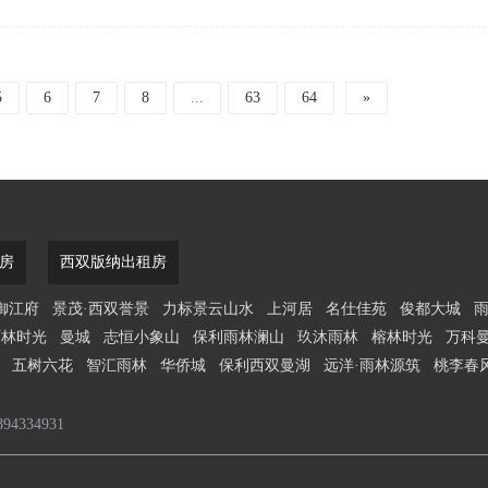
勐泐文化旅游区大佛寺，对面是300多亩的勐泐雨林公园， 户型
资回报率有保障，室内外双温泉／泳池水汇，一年四季泡汤...
5
6
7
8
...
63
64
»
房
西双版纳出租房
御江府
景茂·西双誉景
力标景云山水
上河居
名仕佳苑
俊都大城
雨林时光
曼城
志恒小象山
保利雨林澜山
玖沐雨林
榕林时光
万科
五树六花
智汇雨林
华侨城
保利西双曼湖
远洋·雨林源筑
桃李春
4334931