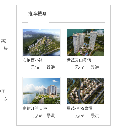
住宅
请关
推荐楼盘
『纯
丰集
造品
安纳西小镇
世茂云山蓝湾
主食
9500
元/㎡
景洪
8000
元/㎡
景洪
.
绝美
，以
纳旅
岸芷汀兰天悦
景茂·西双誉景
主，
12000
元/㎡
景洪
8500
元/㎡
景洪