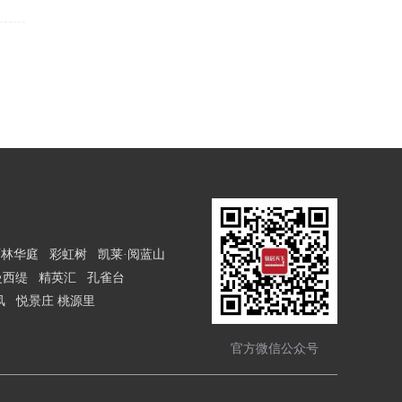
种类
雨林华庭
彩虹树
凯莱·阅蓝山
曼西缇
精英汇
孔雀台
风
悦景庄 桃源里
官方微信公众号