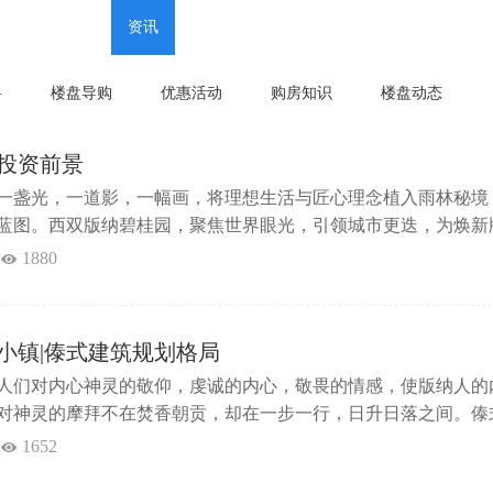
新房
问答
资讯
科
楼盘导购
优惠活动
购房知识
楼盘动态
投资前景
一盏光，一道影，一幅画，将理想生活与匠心理念植入雨林秘境
蓝图。西双版纳碧桂园，聚焦世界眼光，引领城市更迭，为焕新
门户，旅居圣地约3100亩泛亚空港新城（大盘规划）+近享4D
1880
E级）+泛亚高铁（在建）。2、投资蓝海，潜力新城云南旅游城市
高性价比好房，热望涌入，前景无限。3、一带一路，政...
小镇|傣式建筑规划格局
人们对内心神灵的敬仰，虔诚的内心，敬畏的情感，使版纳人的
对神灵的摩拜不在焚香朝贡，却在一步一行，日升日落之间。傣
如画的兰纳王朝风光，还原博爱、自由、灵感......的生活百味
1652
关注！...