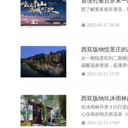
置境孔雀台岁末一
想了解更多相关资讯，敬
2022-01-17 16:36
西双版纳悦景庄的
从一期悦景莊到二期桃
碳酸温泉资源，是康养
健检等高端康养服务体
2021-12-21 17:25
团，超15000㎡生
池——集游馆泳、温泉
西双版纳玖沐雨林
玖沐雨林斥资３亿打造
心仅有的纯天然温泉（偏
团）、六国风情商业街
2021-12-21 17:03