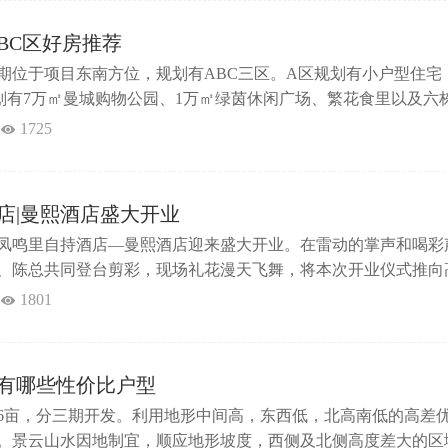
BC区好房推荐
期位于项目东南方位，规划有ABC三区。A区规划有小户型住宅
划有7万㎡曼城购物公园、1万㎡绿茵休闲广场、繁花食里以及六
区规划22栋纯板式华宅，户户采光通透，尽享美好生活。一期BC
1725
了解更多相关资讯，敬请关注！...
店|曼熙酒店盛大开业
凤鸣里自持酒店—曼熙酒店迎来盛大开业。在雷动的掌声和喝彩
、陈总共同登台剪彩，现场礼花漫天飞舞，将本次开业仪式推向
成，也寓意着曼熙酒店正式迈入新征程。作为版纳旅居红盘，曼
1801
居生活方式的无限可能性，落子嘎栋核芯，毗邻机场、高铁站、
人民医院等，让生活与繁华没有距离，而曼熙酒店的开业，也为
有哪些性价比户型
46亩，分三期开发。利用地形中间高，东西低，北高南低的高差
。景云山水因地制宜，顺应地形坡度，西侧及北侧高度差大的区