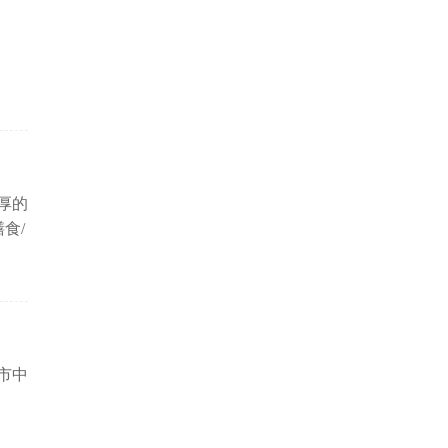
厚的
食/
组
光泳
市中
曼弄