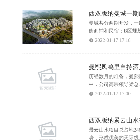
西双版纳曼城一期
曼城共分两期开发，一
街商铺和民宿；B区规
代化空中花园住宅；C
2022-01-17 17:18
好房推荐两室三室四室想
曼熙凤鸣里自持酒
历经数月的准备，曼熙
中，公司高层领导梁总
潮，随着剪彩仪式的完
2022-01-17 17:00
鸣里不断思考和探索旅
红木森林公园、州第一
开启...
西双版纳景云山水
景云山水项目总占地2
势，形成优美的天际线