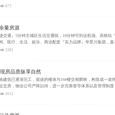
缓区域及东侧的区域规划布置小高层住宅，由低层住宅及小高层
673
建筑与原始山地有机结合的生态布局。想了解更多相关资讯，敬
余量房源
捷交通』5分钟主城区生活交通线，10分钟可到达机场、高铁站
休闲、医疗、生活、娱乐、商业配套『实力品牌』华景川集团，嘉
『背山面水』背靠南联山，面朝流沙河『品质物业』携手绿城打
2281
康小屋，智能家居，智能短租『社区配套】架空层邻里配套（业
健身房……）『一线景观』由广州一线设计品牌山水比德设计院..
|现房品质纵享自然
7栋建筑已逐渐完工，挺拔的楼体与16#楼交相辉映，构筑成一道
近交房，物业公司严阵以待，进一步完善督导体系以及管理制度
识，扎实的素养，为业主提供至善至真的贴心服务，引领西双版
1612
林时光，物业公司已准备就位，以饱满的热情迎接每一位旅居业
的温馨。如今，随着区域配套价值的逐步兑现，曼弄枫房价上...