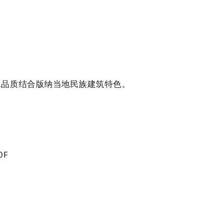
工品质结合版纳当地民族建筑特色。
㎡
0F