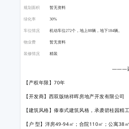
规划面积
暂无资料
绿化率
30%
车位情况
机动车位272个，地上88辆，地下184辆。
物业费
暂无资料
装修情况
精装
———
【产权年限】70年
【开发商】西双版纳祥晖房地产开发有限公司
【建筑风格】傣泰式建筑风格，承袭碧桂园精
【户 型】洋房49-94㎡；合院110㎡；公寓38