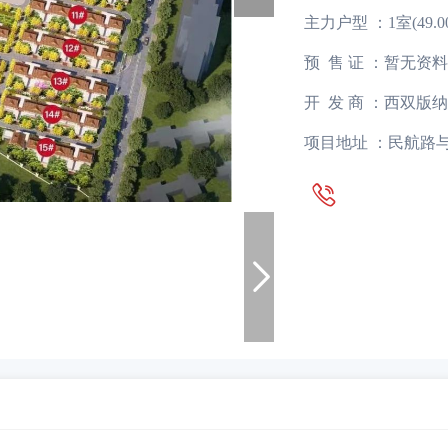
主力户型 ：
1室(49.0
预 售 证 ：
暂无资料
开 发 商 ：
西双版纳
项目地址 ：
民航路与

