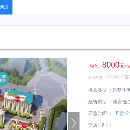
新房
问答
资讯
8000
元/
均价：
2023-06-27至2
参考期限：
楼盘类型 ：
别墅
住
建筑类型 ：
洋房 合
开盘时间 ：
开盘通
交房时间 ：