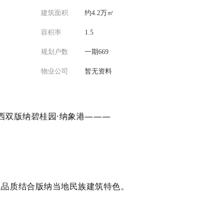
建筑面积
约4.2万㎡
容积率
1.5
规划户数
一期669
物业公司
暂无资料
西双版纳碧桂园·纳象港———
工品质结合版纳当地民族建筑特色。
㎡