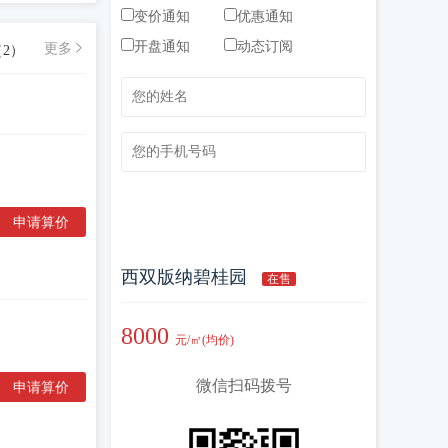
变价通知
优惠通知
开盘通知
动态订阅
更多
（
2
）
立即订阅
申请算价
西双版纳碧桂园
在售
8000
元/㎡(均价)
微信扫码拨号
申请算价