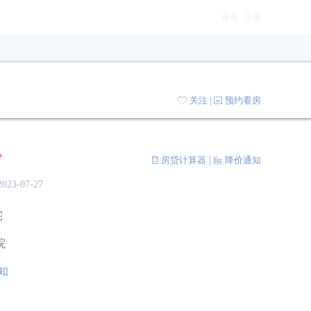
登录
/
注册
关注
|
预约看房
㎡
房贷计算器
|
降价通知


023-07-27
宅
院
知